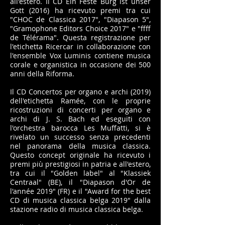
all'estero. Il CD Ein Feste Burg ist unser
Gott (2016) ha ricevuto premi tra cui
"CHOC de Classica 2017", "Diapason 5",
"Gramophone Editors Choice 2017" e "ffff
de Télérama". Questa registrazione per
l'etichetta Ricercar in collaborazione con
l'ensemble Vox Luminis contiene musica
corale e organistica in occasione dei 500
anni della Riforma.
Il CD Concertos per organo e archi (2019)
dell'etichetta Ramée, con le proprie
ricostruzioni di concerti per organo e
archi di J. S. Bach ed eseguiti con
l'orchestra barocca Les Muffatti, si è
rivelato un successo senza precedenti
nel panorama della musica classica.
Questo concept originale ha ricevuto i
premi più prestigiosi in patria e all'estero,
tra cui il "Golden label" al "Klassiek
Centraal" (BE), il "Diapason d'Or de
l'année 2019" (FR) e il "Award for the best
CD di musica classica belga 2019" dalla
stazione radio di musica classica belga.