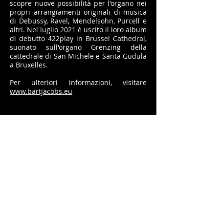
scopre nuove possibilità per l'organo nei
propri arrangiamenti originali di musica
di Debussy, Ravel, Mendelsohn, Purcell e
altri. Nel luglio 2021 è uscito il loro album
di debutto 422play in Brussel Cathedral,
suonato sull'organo Grenzing della
cattedrale di San Michele e Santa Gudula
a Bruxelles.
Per ulteriori informazioni, visitare
www.bartjacobs.eu