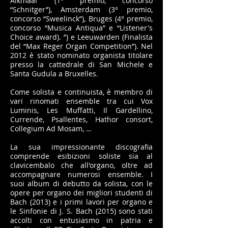
Alkmaar (1° premio, concorso
“Schnitger”), Amsterdam (3° premio,
concorso “Sweelinck”), Bruges (4° premio,
concorso “Musica Antiqua” e “Listener's
Choice award). ”) e Leeuwarden (Finalista
del “Max Reger Organ Competition”). Nel
2012 è stato nominato organista titolare
presso la cattedrale di San Michele e
Santa Gudula a Bruxelles.
Come solista e continuista, è membro di
vari rinomati ensemble tra cui Vox
Luminis, Les Muffatti, Il Gardellino,
Currende, Psallentes, Hathor consort,
Collegium Ad Mosam, …
La sua impressionante discografia
comprende esibizioni soliste sia al
clavicembalo che all'organo, oltre ad
accompagnare numerosi ensemble. I
suoi album di debutto da solista, con le
opere per organo dei migliori studenti di
Bach (2013) e i primi lavori per organo e
le Sinfonie di J. S. Bach (2015) sono stati
accolti con entusiasmo in patria e